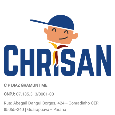
produto
tem
várias
variantes.
As
opções
podem
ser
escolhidas
na
página
do
produto
C P DIAZ GRAMUNT ME
CNPJ:
07.185.313/0001-00
Rua: Abegail Dangui Borges, 424 – Conradinho CEP:
85055-240 | Guarapuava – Paraná