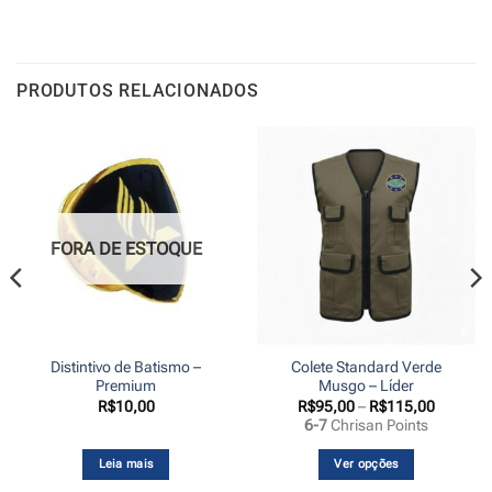
PRODUTOS RELACIONADOS
FORA DE ESTOQUE
Distintivo de Batismo –
Colete Standard Verde
Premium
Musgo – Líder
Faixa
R$
10,00
R$
95,00
–
R$
115,00
de
6-7
Chrisan Points
preço:
R$95,00
através
Leia mais
Ver opções
R$115,0
Este