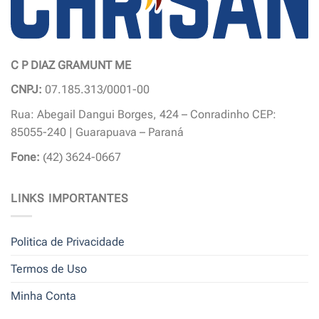
do
do
produto
produto
C P DIAZ GRAMUNT ME
CNPJ:
07.185.313/0001-00
Rua: Abegail Dangui Borges, 424 – Conradinho CEP:
85055-240 | Guarapuava – Paraná
Fone:
(42) 3624-0667
LINKS IMPORTANTES
Politica de Privacidade
Termos de Uso
Minha Conta