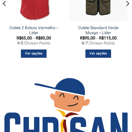
Colete 2 Bolsos Vermelho –
Colete Standard Verde
Líder
Musgo – Líder
Faixa
Faixa
R$
65,00
–
R$
80,00
R$
95,00
–
R$
115,00
de
de
4-5
Chrisan Points
6-7
Chrisan Points
preço:
preço:
,00
R$65,00
R$95,00
s
através
através
Ver opções
Ver opções
,00
R$80,00
R$115,0
Este
Este
produto
produto
tem
tem
várias
várias
variantes.
variantes.
As
As
opções
opções
podem
podem
ser
ser
escolhidas
escolhidas
na
na
página
página