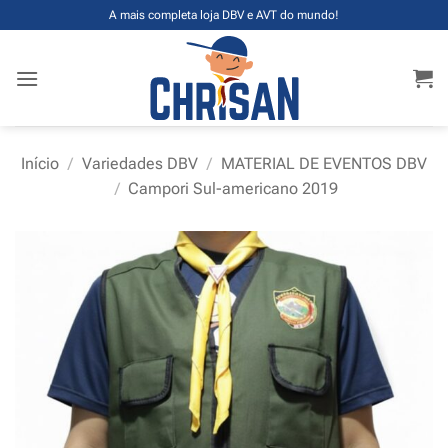
Skip
A mais completa loja DBV e AVT do mundo!
to
content
Início
/
Variedades DBV
/
MATERIAL DE EVENTOS DBV
/
Campori Sul-americano 2019