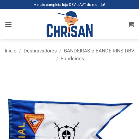
Skip
A mais completa loja DBV e AVT do mundo!
to
content
Início
/
Desbravadores
/
BANDEIRAS e BANDEIRINS DBV
/
Bandeirins