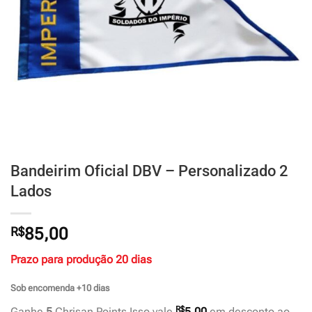
Bandeirim Oficial DBV – Personalizado 2
Lados
R$
85,00
Prazo para produção 20 dias
Sob encomenda +10 dias
R$
Ganhe
5
Chrisan Points Isso vale
5,00
em desconto ao