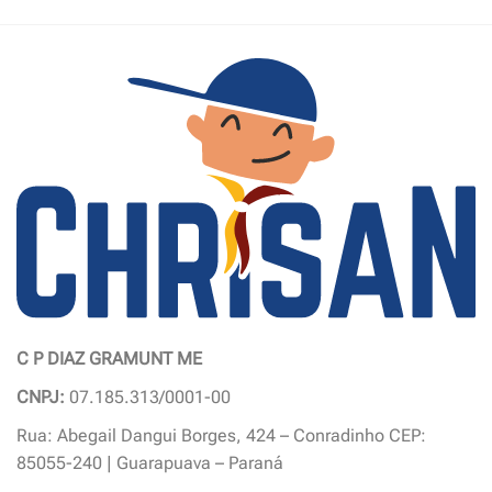
produto
produto
tem
tem
várias
várias
variantes.
variantes.
As
As
opções
opções
podem
podem
ser
ser
escolhidas
escolhidas
na
na
página
página
do
do
produto
produto
C P DIAZ GRAMUNT ME
CNPJ:
07.185.313/0001-00
Rua: Abegail Dangui Borges, 424 – Conradinho CEP:
85055-240 | Guarapuava – Paraná