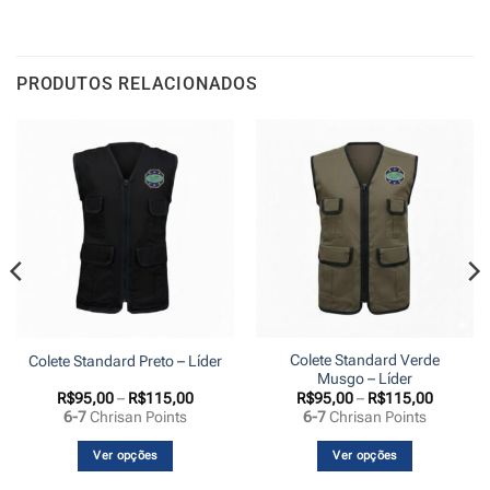
PRODUTOS RELACIONADOS
Colete Standard Verde
Colete Standard Preto – Líder
Musgo – Líder
Faixa
Faixa
R$
95,00
–
R$
115,00
R$
95,00
–
R$
115,00
de
de
6-7
Chrisan Points
6-7
Chrisan Points
preço:
preço:
00
R$95,00
R$95,00
s
através
através
Ver opções
Ver opções
,00
R$115,00
R$115,0
Este
Este