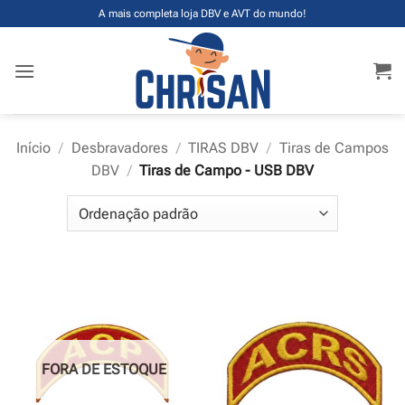
Skip
A mais completa loja DBV e AVT do mundo!
to
content
Início
/
Desbravadores
/
TIRAS DBV
/
Tiras de Campos
DBV
/
Tiras de Campo - USB DBV
FORA DE ESTOQUE