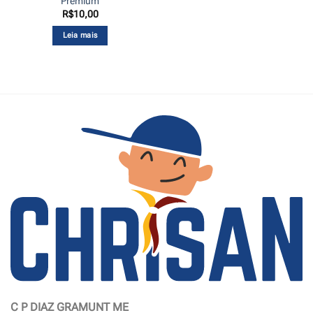
Premium
R$
10,00
Leia mais
C P DIAZ GRAMUNT ME