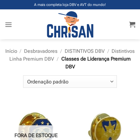
Skip
A mais completa loja DBV e AVT do mundo!
to
content
Início
/
Desbravadores
/
DISTINTIVOS DBV
/
Distintivos
Linha Premium DBV
/
Classes de Liderança Premium
DBV
FORA DE ESTOQUE