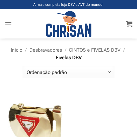
Skip
A mais completa loja DBV e AVT do mundo!
to
content
Início
/
Desbravadores
/
CINTOS e FIVELAS DBV
/
Fivelas DBV