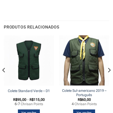
PRODUTOS RELACIONADOS
Colete Sul-americano 2019 –
Colete Standard Verde – D1
Português
Faixa
R$
95,00
–
R$
115,00
R$
60,00
de
6-7
Chrisan Points
4
Chrisan Points
preço:
,00
R$95,00
s
através
Ver opções
Ver opções