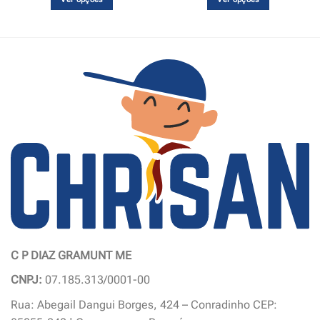
,00
R$115,00
Este
Este
produto
produto
tem
tem
várias
várias
variantes.
variantes.
As
As
opções
opções
podem
podem
ser
ser
escolhidas
escolhidas
na
na
página
página
do
do
produto
produto
C P DIAZ GRAMUNT ME
CNPJ:
07.185.313/0001-00
Rua: Abegail Dangui Borges, 424 – Conradinho CEP: