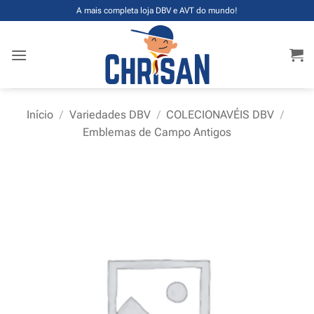
Skip
A mais completa loja DBV e AVT do mundo!
to
content
Início
/
Variedades DBV
/
COLECIONAVÉIS DBV
/
Emblemas de Campo Antigos