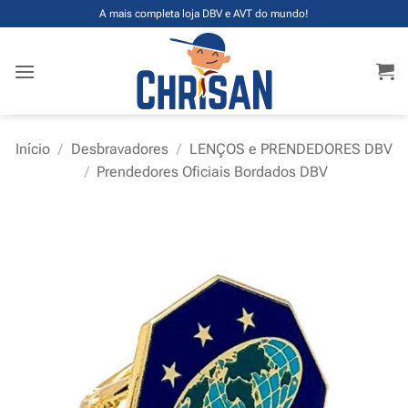
Skip
A mais completa loja DBV e AVT do mundo!
to
content
Início
/
Desbravadores
/
LENÇOS e PRENDEDORES DBV
/
Prendedores Oficiais Bordados DBV