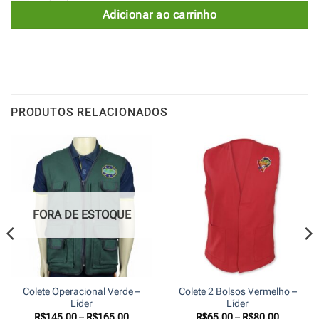
Adicionar ao carrinho
PRODUTOS RELACIONADOS
FORA DE ESTOQUE
Colete Operacional Verde –
Colete 2 Bolsos Vermelho –
Líder
Líder
Faixa
Faixa
R$
145,00
–
R$
165,00
R$
65,00
–
R$
80,00