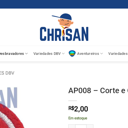
Desbravadores
Variedades DBV
Aventureiros
Variedades
ES DBV
AP008 – Corte e
R$
2,00
Em estoque
AP008 - Corte e Costura quantida