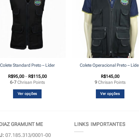
Colete Standard Preto – Líder
Colete Operacional Preto – Líde
Faixa
R$
95,00
–
R$
115,00
R$
145,00
de
6-7
Chrisan Points
9
Chrisan Points
preço:
R$95,00
através
Ver opções
Ver opções
R$115,00
Este
Este
produto
produto
tem
tem
várias
várias
 DIAZ GRAMUNT ME
LINKS IMPORTANTES
variantes.
variantes.
J:
07.185.313/0001-00
As
As