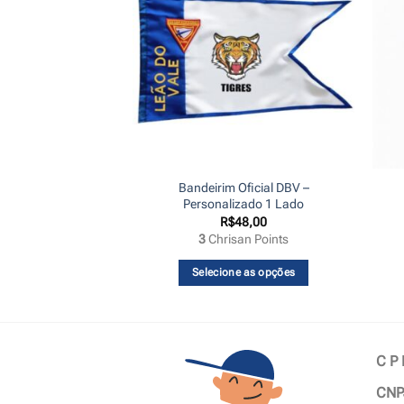
Bandeirim Oficial DBV –
 – Brasil
Personalizado 1 Lado
30,00
R$
48,00
an Points
3
Chrisan Points
 ao carrinho
Selecione as opções
C P
CNP