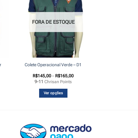
FORA DE ESTOQUE
r
Colete Operacional Verde – D1
Faixa
R$
145,00
–
R$
165,00
de
9-11
Chrisan Points
preço:
R$145,00
através
Ver opções
R$165,00
Este
produto
tem
várias
variantes.
As