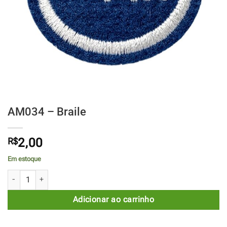
AM034 – Braile
R$
2,00
Em estoque
AM034 - Braile quantidade
Adicionar ao carrinho