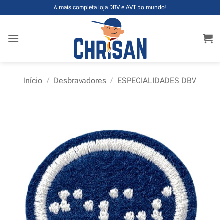
Skip
A mais completa loja DBV e AVT do mundo!
to
content
Início
/
Desbravadores
/
ESPECIALIDADES DBV