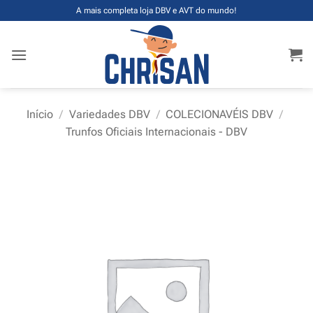
Skip
A mais completa loja DBV e AVT do mundo!
to
content
Início
/
Variedades DBV
/
COLECIONAVÉIS DBV
/
Trunfos Oficiais Internacionais - DBV