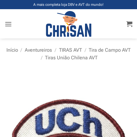
Skip
A mais completa loja DBV e AVT do mundo!
to
content
Início
/
Aventureiros
/
TIRAS AVT
/
Tira de Campo AVT
/
Tiras União Chilena AVT