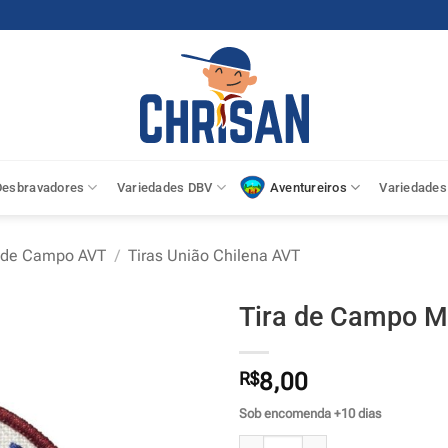
Desbravadores
Variedades DBV
Aventureiros
Variedades
a de Campo AVT
/
Tiras União Chilena AVT
Tira de Campo 
R$
8,00
Sob encomenda +10 dias
Tira de Campo MSMCh - AVT quan