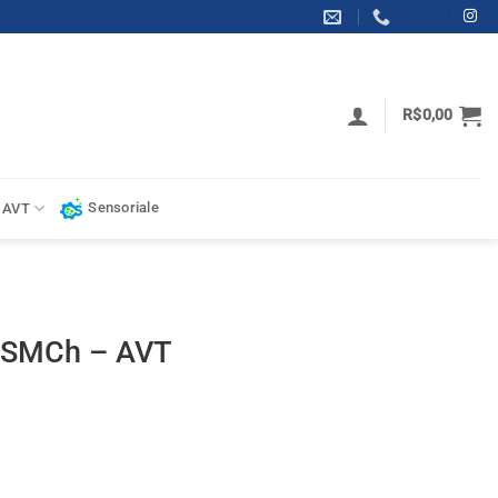
R$
0,00
Sensoriale
 AVT
MSMCh – AVT
tidade