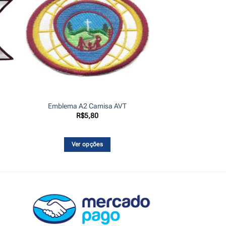
Emblema A2 Camisa AVT
R$
5,80
Ver opções
Este
produto
tem
várias
variantes.
As