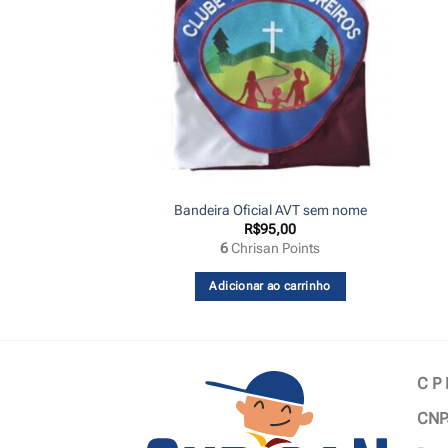
 ESTOQUE
Batismo – Premium
Bandeira Oficial AVT sem nome
10,00
R$
95,00
6
Chrisan Points
a mais
Adicionar ao carrinho
C P
CNP