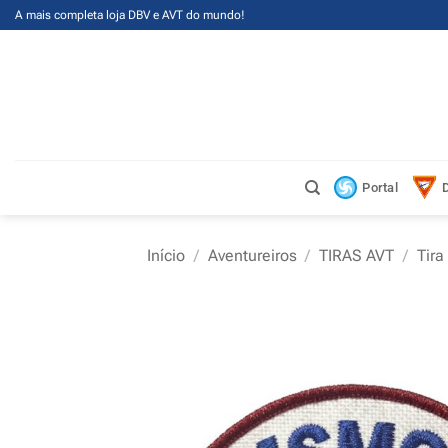
Skip
A mais completa loja DBV e AVT do mundo!
to
content
Portal
Início
/
Aventureiros
/
TIRAS AVT
/
Tir