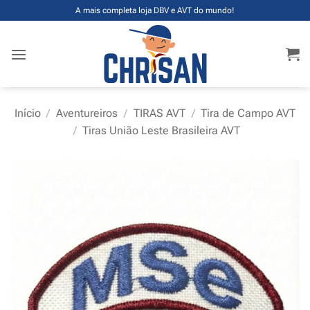
Skip
A mais completa loja DBV e AVT do mundo!
to
content
Início
/
Aventureiros
/
TIRAS AVT
/
Tira de Campo AVT
/
Tiras União Leste Brasileira AVT