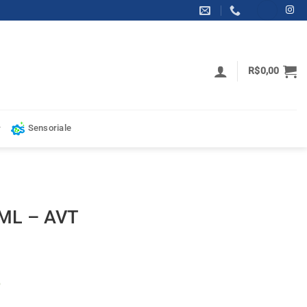
R$
0,00
Sensoriale
AML – AVT
dade