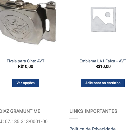
Fivela para Cinto AVT
Emblema LA1 Faixa – AVT
R$
10,00
R$
10,00
Ver opções
Adicionar ao carrinho
Este
produto
tem
várias
 DIAZ GRAMUNT ME
LINKS IMPORTANTES
variantes.
J:
07.185.313/0001-00
As
Politica de Privacidade