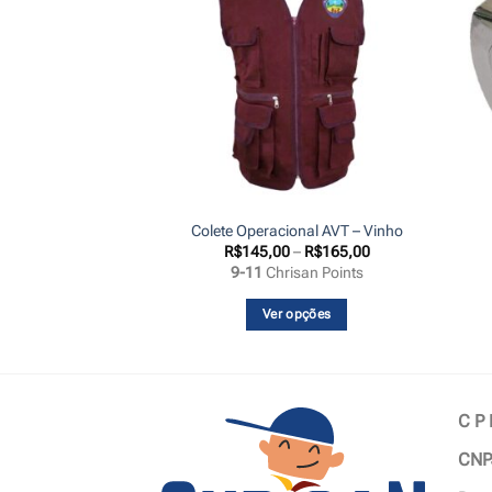
 Oficial AVT
Colete Operacional AVT – Vinho
Faixa
20,00
R$
145,00
–
R$
165,00
de
an Point
9-11
Chrisan Points
preço:
R$145,00
através
 ao carrinho
Ver opções
R$165,00
Este
produto
tem
várias
C P
variantes.
CNP
As