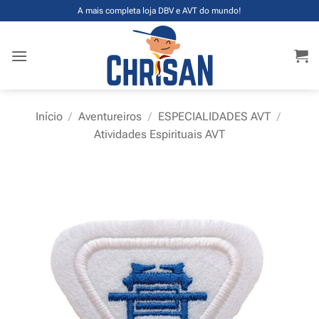
Skip
A mais completa loja DBV e AVT do mundo!
to
content
Início
/
Aventureiros
/
ESPECIALIDADES AVT
/
Atividades Espirituais AVT