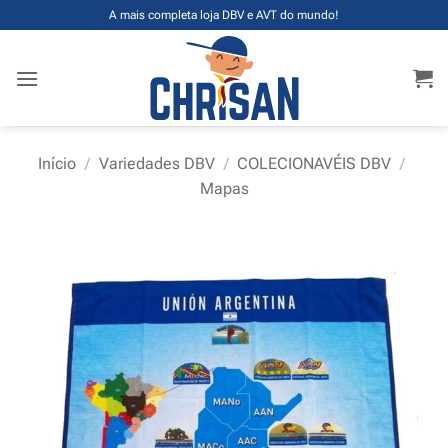
Skip
A mais completa loja DBV e AVT do mundo!
to
content
Início
/
Variedades DBV
/
COLECIONAVÉIS DBV
/
Mapas