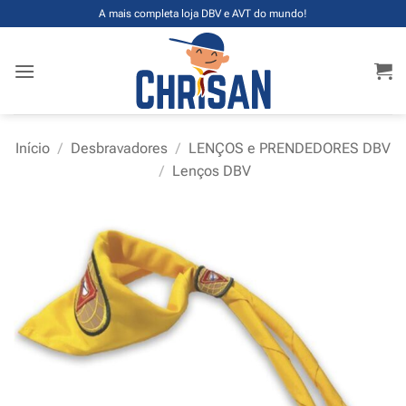
Skip
A mais completa loja DBV e AVT do mundo!
to
content
Início
/
Desbravadores
/
LENÇOS e PRENDEDORES DBV
/
Lenços DBV