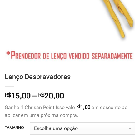
Lenço Desbravadores
Faixa
R$
15,00
–
R$
20,00
de
R$
Ganhe
1
Chrisan Point Isso vale
1,00
em desconto ao
preço:
aplicar em uma próxima compra.
R$15,00
através
TAMANHO
R$20,00