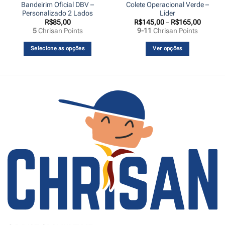
Bandeirim Oficial DBV –
Colete Operacional Verde –
Personalizado 2 Lados
Líder
Faixa
R$
85,00
R$
145,00
–
R$
165,00
de
5
Chrisan Points
9-11
Chrisan Points
preço:
00
R$145,
s
através
Selecione as opções
Ver opções
,00
R$165,
Este
produto
tem
várias
variantes.
As
opções
podem
ser
escolhidas
na
página
do
produto