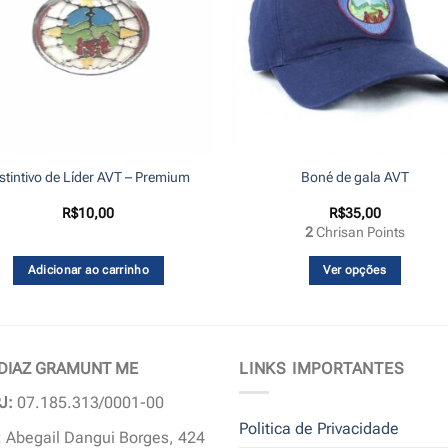
stintivo de Líder AVT – Premium
Boné de gala AVT
R$
10,00
R$
35,00
2
Chrisan Points
Adicionar ao carrinho
Ver opções
Este
produto
tem
várias
 DIAZ GRAMUNT ME
LINKS IMPORTANTES
variantes.
J:
07.185.313/0001-00
As
Politica de Privacidade
opções
 Abegail Dangui Borges, 424