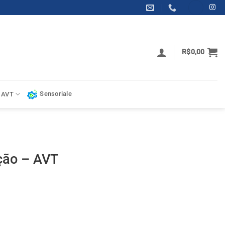
R$
0,00
Sensoriale
 AVT
ção – AVT
dade