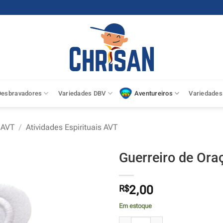
Desbravadores
Variedades DBV
Aventureiros
Variedades
 AVT
/
Atividades Espirituais AVT
Guerreiro de Ora
R$
2,00
Em estoque
Guerreiro de Oração - AVT quanti