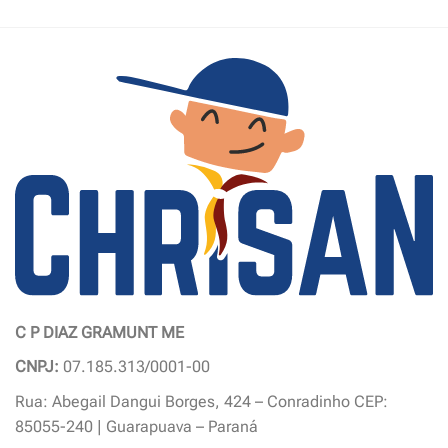
produto
tem
várias
variantes.
As
opções
podem
ser
escolhidas
na
página
do
produto
C P DIAZ GRAMUNT ME
CNPJ:
07.185.313/0001-00
Rua: Abegail Dangui Borges, 424 – Conradinho CEP:
85055-240 | Guarapuava – Paraná