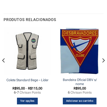
PRODUTOS RELACIONADOS
Bandeira Oficial DBV s/
Colete Standard Bege – Líder
nome
Faixa
R$
95,00
–
R$
115,00
R$
95,00
de
6-7
Chrisan Points
6
Chrisan Points
preço:
00
R$95,00
s
através
Ver opções
Adicionar ao carrinho
,00
R$115,00
Este