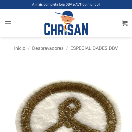
Skip
A mais completa loja DBV e AVT do mundo!
to
content
Início
/
Desbravadores
/
ESPECIALIDADES DBV