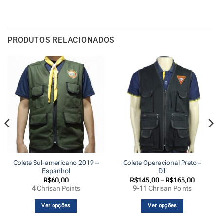
PRODUTOS RELACIONADOS
Colete Sul-americano 2019 –
Colete Operacional Preto –
Espanhol
D1
Faixa
R$
60,00
R$
145,00
–
R$
165,00
de
4
Chrisan Points
9-11
Chrisan Points
preço:
R$145,
através
Ver opções
Ver opções
R$165,
Este
Este