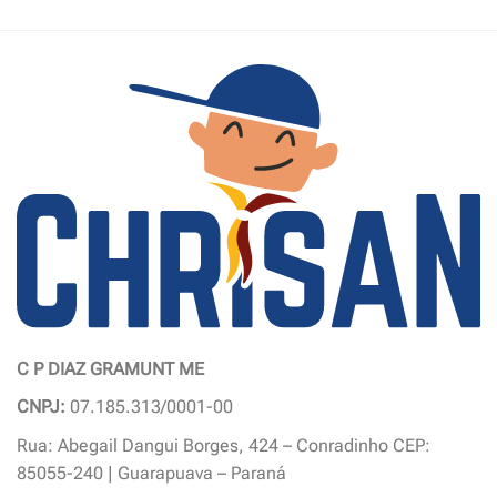
produto
produto
tem
tem
várias
várias
variantes.
variantes.
As
As
opções
opções
podem
podem
ser
ser
escolhidas
escolhidas
na
na
página
página
do
do
produto
produto
C P DIAZ GRAMUNT ME
CNPJ:
07.185.313/0001-00
Rua: Abegail Dangui Borges, 424 – Conradinho CEP:
85055-240 | Guarapuava – Paraná