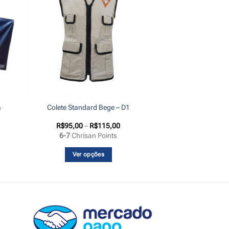
a
Colete Standard Bege – D1
Faixa
R$
95,00
–
R$
115,00
de
6-7
Chrisan Points
preço:
R$95,00
através
Ver opções
R$115,00
Este
produto
tem
várias
variantes.
As