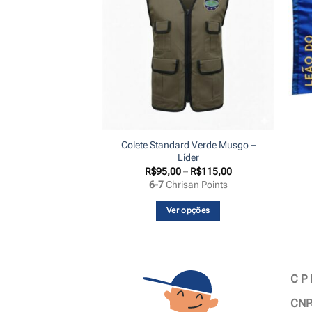
Colete Standard Verde Musgo –
nal Preto – Líder
Líder
Faixa
45,00
R$
95,00
–
R$
115,00
de
an Points
6-7
Chrisan Points
preço:
R$95,00
através
opções
Ver opções
R$115,00
Este
Este
produto
produto
tem
tem
várias
várias
C P
variantes.
variantes.
CNP
As
As