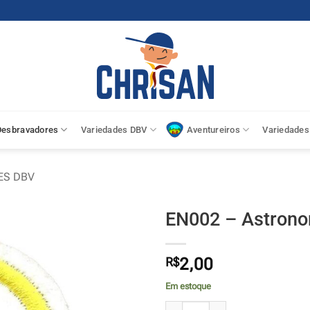
Desbravadores
Variedades DBV
Aventureiros
Variedades
ES DBV
EN002 – Astron
R$
2,00
Em estoque
EN002 - Astronomia quantidade