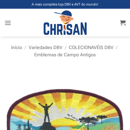
Skip
A mais completa loja DBV e AVT do mundo!
to
content
Início
/
Variedades DBV
/
COLECIONAVÉIS DBV
/
Emblemas de Campo Antigos