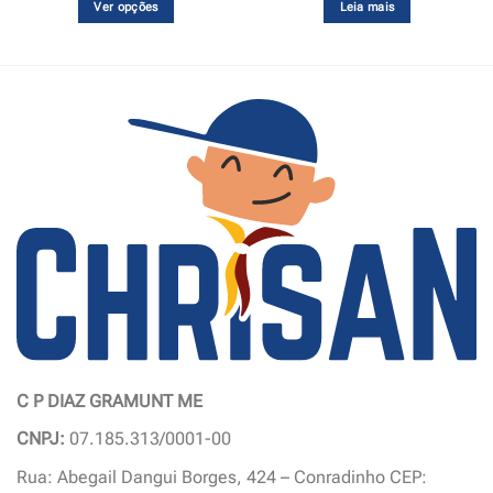
através
Ver opções
Leia mais
R$165,00
Este
produto
tem
várias
variantes.
As
opções
podem
ser
escolhidas
na
página
do
produto
C P DIAZ GRAMUNT ME
CNPJ:
07.185.313/0001-00
Rua: Abegail Dangui Borges, 424 – Conradinho CEP: