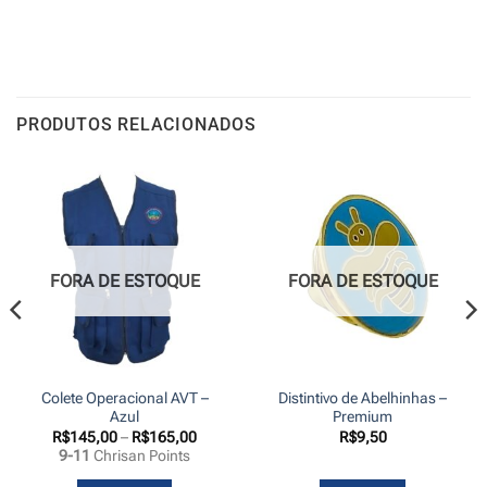
PRODUTOS RELACIONADOS
FORA DE ESTOQUE
FORA DE ESTOQUE
Colete Operacional AVT –
Distintivo de Abelhinhas –
Azul
Premium
Faixa
R$
145,00
–
R$
165,00
R$
9,50
de
9-11
Chrisan Points
preço:
R$145,00