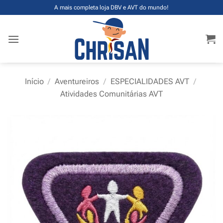
Skip
A mais completa loja DBV e AVT do mundo!
to
content
Início
/
Aventureiros
/
ESPECIALIDADES AVT
/
Atividades Comunitárias AVT