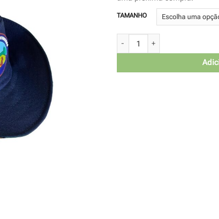
TAMANHO
Chapéu AVT - Azul c/laranja quan
Adic