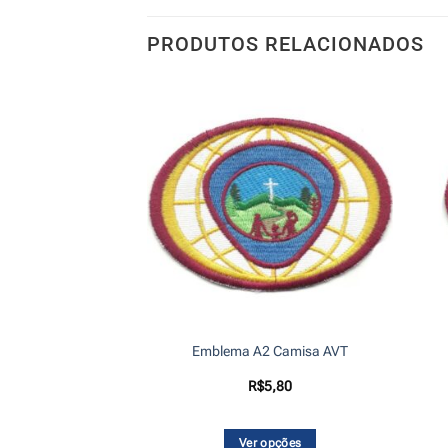
PRODUTOS RELACIONADOS
uminares – Premium
Emblema A2 Camisa AVT
9,50
R$
5,80
 ao carrinho
Ver opções