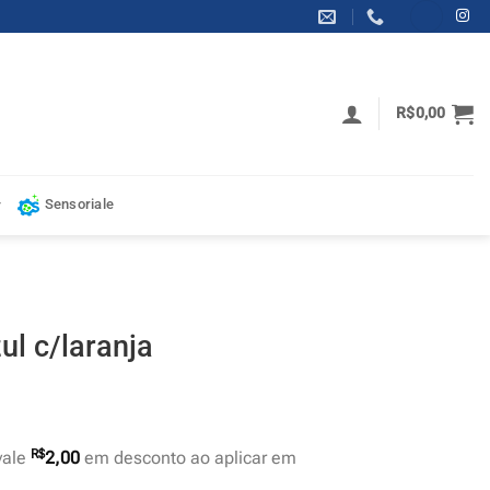
R$
0,00
Sensoriale
l c/laranja
R$
vale
2,00
em desconto ao aplicar em