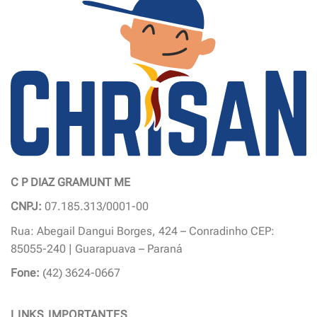
variantes.
As
opções
podem
ser
escolhidas
na
página
do
produto
C P DIAZ GRAMUNT ME
CNPJ:
07.185.313/0001-00
Rua: Abegail Dangui Borges, 424 – Conradinho CEP:
85055-240 | Guarapuava – Paraná
Fone:
(42) 3624-0667
LINKS IMPORTANTES