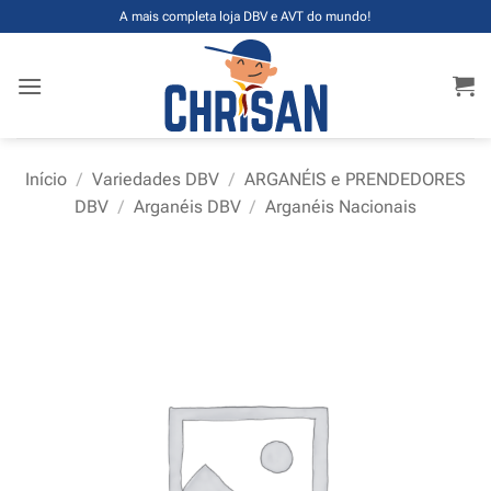
Skip
A mais completa loja DBV e AVT do mundo!
to
content
Início
/
Variedades DBV
/
ARGANÉIS e PRENDEDORES
DBV
/
Arganéis DBV
/
Arganéis Nacionais