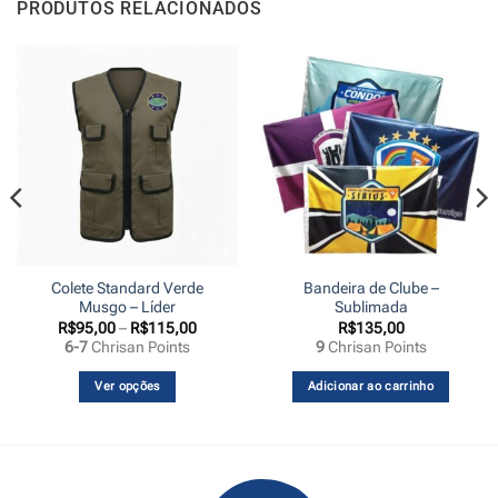
PRODUTOS RELACIONADOS
Colete Standard Verde
Bandeira de Clube –
Musgo – Líder
Sublimada
Faixa
R$
95,00
–
R$
115,00
R$
135,00
de
6-7
Chrisan Points
9
Chrisan Points
preço:
00
R$95,00
s
através
Ver opções
Adicionar ao carrinho
,00
R$115,00
Este
produto
tem
várias