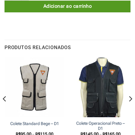
Adicionar ao carrinho
PRODUTOS RELACIONADOS
Colete Operacional Preto –
Colete Standard Bege – D1
D1
Faixa
Faixa
R$
95,00
–
R$
115,00
R$
145,00
–
R$
165,00