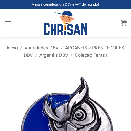
Skip
A mais completa loja DBV e AVT do mundo!
to
content
Início
/
Variedades DBV
/
ARGANÉIS e PRENDEDORES
DBV
/
Arganéis DBV
/
Coleção Feras I