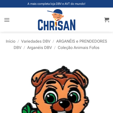
Skip
A mais completa loja DBV e AVT do mundo!
to
content
Início
/
Variedades DBV
/
ARGANÉIS e PRENDEDORES
DBV
/
Arganéis DBV
/
Coleção Animais Fofos