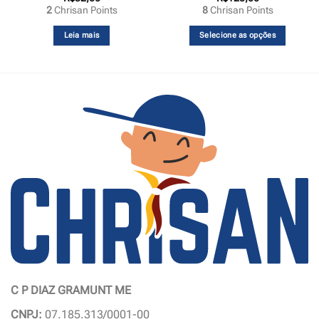
2
Chrisan Points
8
Chrisan Points
0
Leia mais
Selecione as opções
0
C P DIAZ GRAMUNT ME
CNPJ:
07.185.313/0001-00