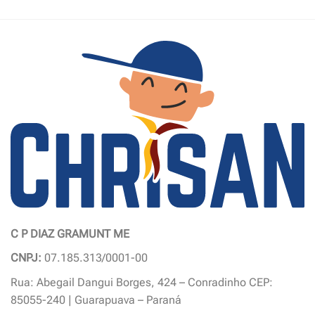
produto
produto
tem
tem
várias
várias
variantes.
variantes.
As
As
opções
opções
podem
podem
ser
ser
escolhidas
escolhidas
na
na
página
página
do
do
produto
produto
C P DIAZ GRAMUNT ME
CNPJ:
07.185.313/0001-00
Rua: Abegail Dangui Borges, 424 – Conradinho CEP:
85055-240 | Guarapuava – Paraná