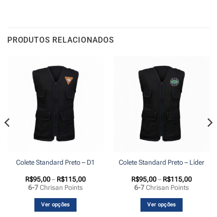
PRODUTOS RELACIONADOS
Colete Standard Preto – D1
Colete Standard Preto – Líder
Faixa
Faixa
R$
95,00
–
R$
115,00
R$
95,00
–
R$
115,00
de
de
6-7
Chrisan Points
6-7
Chrisan Points
preço:
preço:
R$95,00
R$95,00
através
através
Ver opções
Ver opções
R$115,00
R$115,0
Este
Este