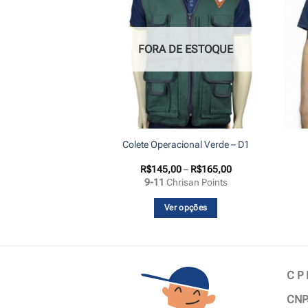
 ESTOQUE
FORA DE ESTOQUE
Batismo – Premium
Colete Operacional Verde – D1
Faixa
10,00
R$
145,00
–
R$
165,00
de
9-11
Chrisan Points
preço:
R$145,00
através
a mais
Ver opções
R$165,00
Este
produto
tem
várias
C P
variantes.
CNP
As