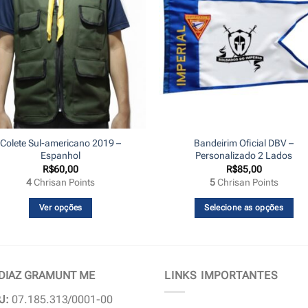
Colete Sul-americano 2019 –
Bandeirim Oficial DBV –
Espanhol
Personalizado 2 Lados
R$
60,00
R$
85,00
4
Chrisan Points
5
Chrisan Points
Ver opções
Selecione as opções
Este
produto
tem
várias
 DIAZ GRAMUNT ME
LINKS IMPORTANTES
variantes.
J:
07.185.313/0001-00
As