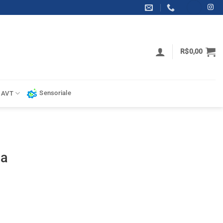
R$
0,00
Sensoriale
 AVT
ia