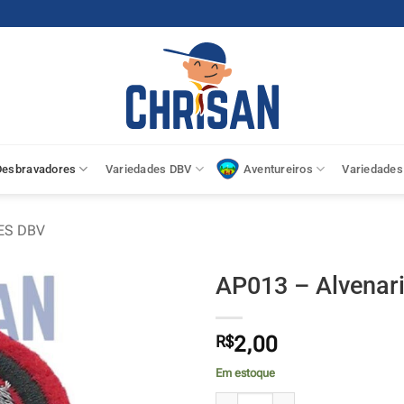
Desbravadores
Variedades DBV
Aventureiros
Variedades
ES DBV
AP013 – Alvenar
R$
2,00
Em estoque
AP013 - Alvenaria quantidade