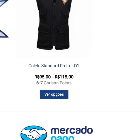
Colete Standard Preto – D1
Faixa
R$
95,00
–
R$
115,00
de
6-7
Chrisan Points
preço:
R$95,00
através
Ver opções
R$115,00
Este
produto
tem
várias
variantes.
As