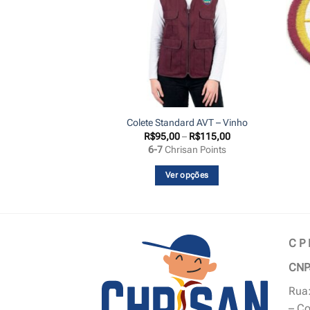
 ESTOQUE
ses AVT – Premium
Colete Standard AVT – Vinho
Faixa
35,00
R$
95,00
–
R$
115,00
de
an Points
6-7
Chrisan Points
preço:
R$95,00
através
a mais
Ver opções
R$115,00
Este
produto
tem
várias
C P
variantes.
CNP
As
opções
Rua:
podem
– Co