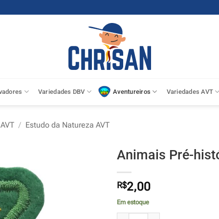
vadores
Variedades DBV
Aventureiros
Variedades AVT
 AVT
/
Estudo da Natureza AVT
Animais Pré-hist
R$
2,00
Em estoque
Animais Pré-históricos - AVT quan