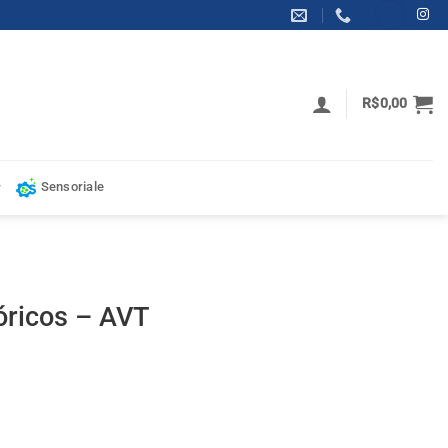
R$
0,00
Sensoriale
óricos – AVT
tidade