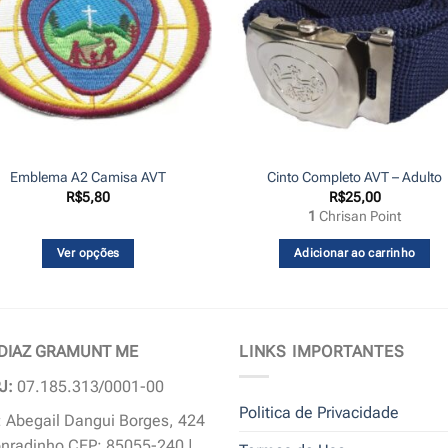
Emblema A2 Camisa AVT
Cinto Completo AVT – Adulto
R$
5,80
R$
25,00
1
Chrisan Point
Ver opções
Adicionar ao carrinho
Este
produto
tem
várias
 DIAZ GRAMUNT ME
LINKS IMPORTANTES
variantes.
J:
07.185.313/0001-00
As
Politica de Privacidade
opções
 Abegail Dangui Borges, 424
podem
nradinho CEP: 85055-240 |