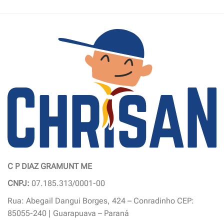
produto
produto
tem
tem
várias
várias
variantes.
variantes.
As
As
opções
opções
podem
podem
ser
ser
escolhidas
escolhidas
na
na
página
página
do
do
produto
produto
C P DIAZ GRAMUNT ME
CNPJ:
07.185.313/0001-00
Rua: Abegail Dangui Borges, 424 – Conradinho CEP:
85055-240 | Guarapuava – Paraná