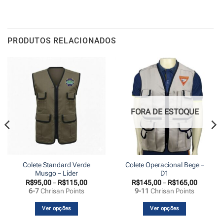
PRODUTOS RELACIONADOS
FORA DE ESTOQUE
Colete Standard Verde
Colete Operacional Bege –
Musgo – Líder
D1
Faixa
Faixa
R$
95,00
–
R$
115,00
R$
145,00
–
R$
165,00
de
de
6-7
Chrisan Points
9-11
Chrisan Points
preço:
preço:
R$95,00
R$145,
através
através
Ver opções
Ver opções
R$115,00
R$165,
Este
Este