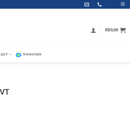
R$
0,00
Sensoriale
 AVT
AVT