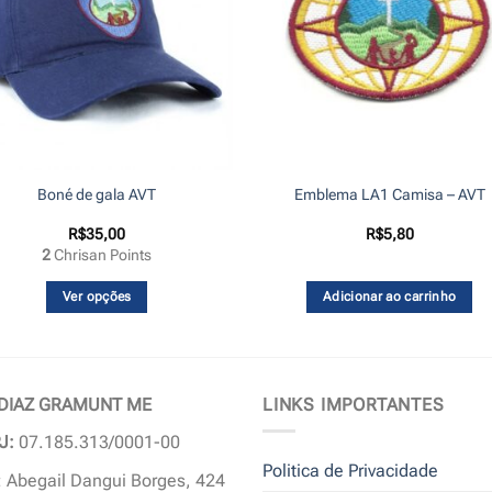
Boné de gala AVT
Emblema LA1 Camisa – AVT
R$
35,00
R$
5,80
2
Chrisan Points
Ver opções
Adicionar ao carrinho
Este
produto
tem
várias
 DIAZ GRAMUNT ME
LINKS IMPORTANTES
variantes.
J:
07.185.313/0001-00
As
Politica de Privacidade
opções
 Abegail Dangui Borges, 424