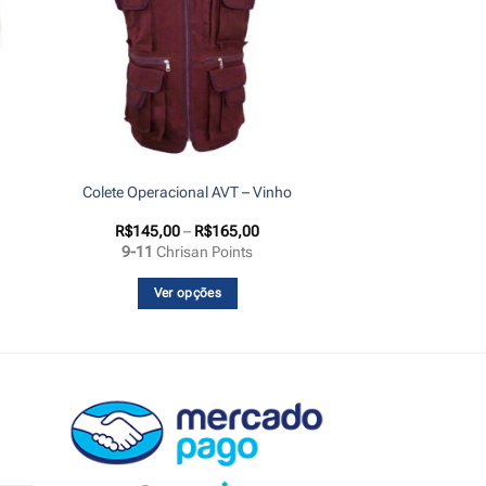
Colete Operacional AVT – Vinho
Faixa
R$
145,00
–
R$
165,00
de
9-11
Chrisan Points
preço:
R$145,00
através
Ver opções
R$165,00
Este
produto
tem
várias
variantes.
As
opções