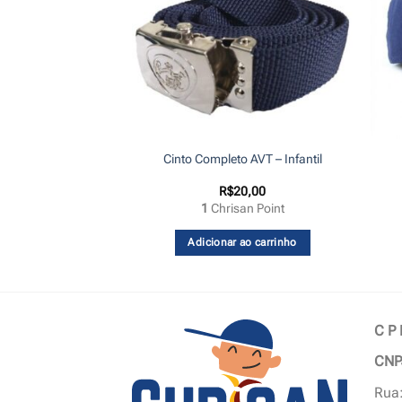
ial AVT c/ nome
Cinto Completo AVT – Infantil
rdado
25,00
R$
20,00
an Points
1
Chrisan Point
e as opções
Adicionar ao carrinho
C P
CNP
Rua: