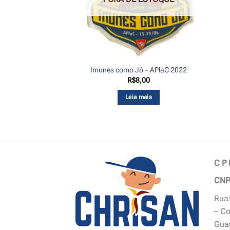
Imunes como Jó – APlaC 2022
R$
8,00
Leia mais
C P
CNP
Rua:
– Co
Gua