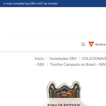
Skip
A mais completa loja DBV e AVT do mundo!
to
content
Desbra
Início
/
Variedades DBV
/
COLECIONAVÉ
- DBV
/
Trunfos Camporis no Brasil - DBV
FORA DE ESTOQUE