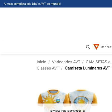
Skip
A mais completa loja DBV e AVT do mundo!
to
content
Desbra
Início
/
Variedades AVT
/
CAMISETAS e 
Classes AVT
/
Camiseta Luminares AVT
FORA DE ESTOQUE