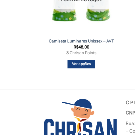
Camiseta Luminares Unissex – AVT
R$
48,00
3
Chrisan Points
Ver opções
Este
produto
tem
várias
variantes.
C P
As
CNP
opções
podem
Rua:
ser
– Co
escolhidas