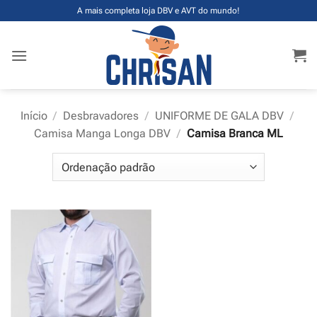
Skip
A mais completa loja DBV e AVT do mundo!
to
content
Início
/
Desbravadores
/
UNIFORME DE GALA DBV
/
Camisa Manga Longa DBV
/
Camisa Branca ML