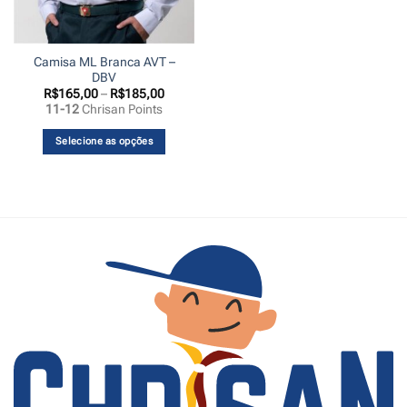
Camisa ML Branca AVT –
DBV
Faixa
R$
165,00
–
R$
185,00
de
11-12
Chrisan Points
preço:
R$165,00
através
Selecione as opções
R$185,00
Este
produto
tem
várias
variantes.
As
opções
podem
ser
escolhidas
na
página
do