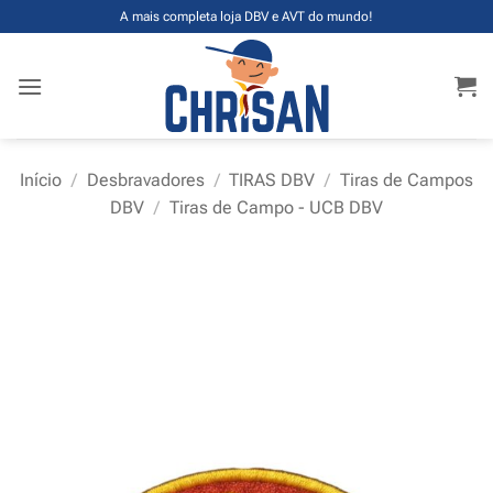
Skip
A mais completa loja DBV e AVT do mundo!
to
content
Início
/
Desbravadores
/
TIRAS DBV
/
Tiras de Campos
DBV
/
Tiras de Campo - UCB DBV