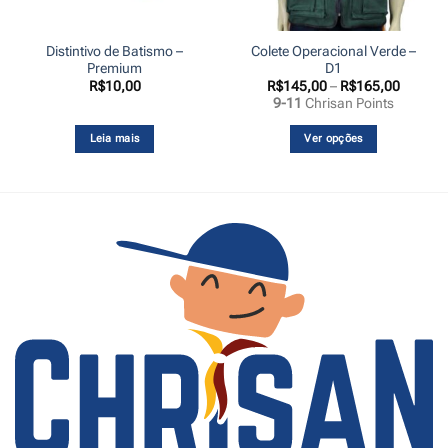
Distintivo de Batismo –
Colete Operacional Verde –
Premium
D1
Faixa
R$
10,00
R$
145,00
–
R$
165,00
de
9-11
Chrisan Points
preço:
R$145,
através
Leia mais
Ver opções
R$165,
Este
produto
tem
várias
variantes.
As
opções
podem
ser
escolhidas
na
página
do
produto