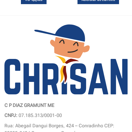
Este
produto
tem
várias
variantes.
As
opções
podem
ser
escolhidas
na
página
do
produto
C P DIAZ GRAMUNT ME
CNPJ:
07.185.313/0001-00
Rua: Abegail Dangui Borges, 424 – Conradinho CEP: