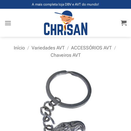
Skip
A mais completa loja DBV e AVT do mundo!
to
content
Início
/
Variedades AVT
/
ACCESSÓRIOS AVT
/
Chaveiros AVT