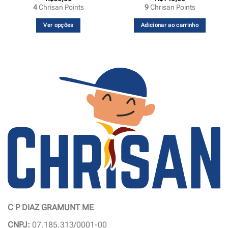
4
Chrisan Points
9
Chrisan Points
Ver opções
Adicionar ao carrinho
Este
produto
tem
várias
variantes.
As
opções
podem
ser
escolhidas
na
página
do
produto
C P DIAZ GRAMUNT ME
CNPJ:
07.185.313/0001-00