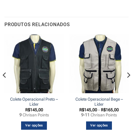
PRODUTOS RELACIONADOS
Colete Operacional Preto –
Colete Operacional Bege –
Líder
Líder
Faixa
R$
145,00
R$
145,00
–
R$
165,00
de
9
Chrisan Points
9-11
Chrisan Points
preço:
,00
R$145,
s
através
Ver opções
Ver opções
,00
R$165,
Este
Este