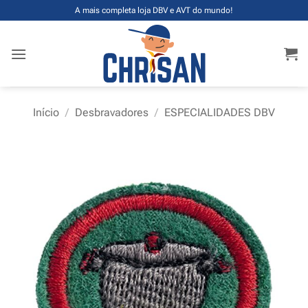
Skip
A mais completa loja DBV e AVT do mundo!
to
content
Início
/
Desbravadores
/
ESPECIALIDADES DBV