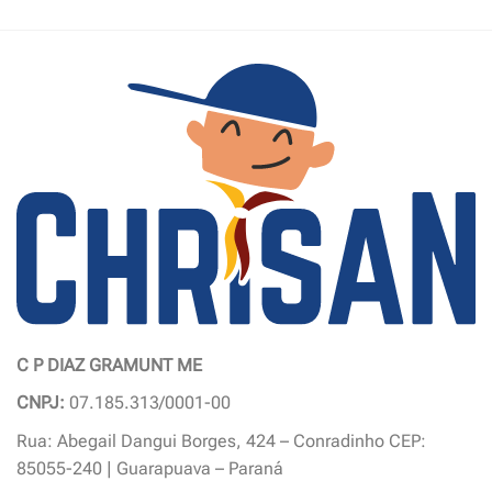
produto
produto
tem
tem
várias
várias
variantes.
variantes.
As
As
opções
opções
podem
podem
ser
ser
escolhidas
escolhidas
na
na
página
página
do
do
produto
produto
C P DIAZ GRAMUNT ME
CNPJ:
07.185.313/0001-00
Rua: Abegail Dangui Borges, 424 – Conradinho CEP:
85055-240 | Guarapuava – Paraná