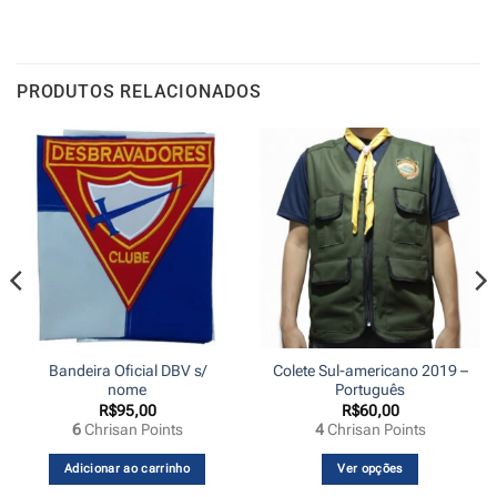
PRODUTOS RELACIONADOS
Bandeira Oficial DBV s/
Colete Sul-americano 2019 –
nome
Português
R$
95,00
R$
60,00
6
Chrisan Points
4
Chrisan Points
00
s
Adicionar ao carrinho
Ver opções
,00
Este