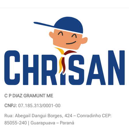
produto
tem
várias
variantes.
As
opções
podem
ser
escolhidas
na
página
do
produto
C P DIAZ GRAMUNT ME
CNPJ:
07.185.313/0001-00
Rua: Abegail Dangui Borges, 424 – Conradinho CEP:
85055-240 | Guarapuava – Paraná