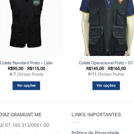
Colete Standard Preto – Líder
Colete Operacional Preto – D1
Faixa
Faix
R$
95,00
–
R$
115,00
R$
145,00
–
R$
165,00
de
de
6-7
Chrisan Points
9-11
Chrisan Points
preço:
preç
R$95,00
R$1
através
atra
Ver opções
Ver opções
R$115,00
R$1
Este
Este
produto
produto
tem
tem
várias
várias
 DIAZ GRAMUNT ME
LINKS IMPORTANTES
variantes.
variantes.
J:
07.185.313/0001-00
As
As
Politica de Privacidade