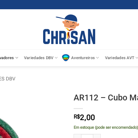
vadores
Variedades DBV
Aventureiros
Variedades AVT
ES DBV
AR112 – Cubo M
R$
2,00
Em estoque (pode ser encomendado)
AR112 - Cubo Mágico quantidade