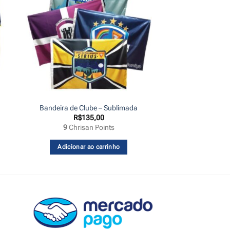
Bandeira de Clube – Sublimada
a
R$
135,00
9
Chrisan Points
o:
45,00
vés
Adicionar ao carrinho
65,00