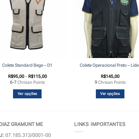
Colete Standard Bege – D1
Colete Operacional Preto – Líde
Faixa
R$
95,00
–
R$
115,00
R$
145,00
de
6-7
Chrisan Points
9
Chrisan Points
preço:
R$95,00
através
Ver opções
Ver opções
R$115,00
Este
Este
produto
produto
tem
tem
várias
várias
 DIAZ GRAMUNT ME
LINKS IMPORTANTES
variantes.
variantes.
J:
07.185.313/0001-00
As
As