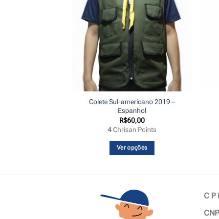
Colete Sul-americano 2019 –
al DBV c/ franja
Espanhol
40,00
R$
60,00
an Points
4
Chrisan Points
 ao carrinho
Ver opções
Este
produto
tem
várias
C P
variantes.
CNP
As