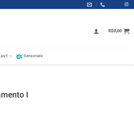
R$
0,00
Sensoriale
 AVT
mento I
de