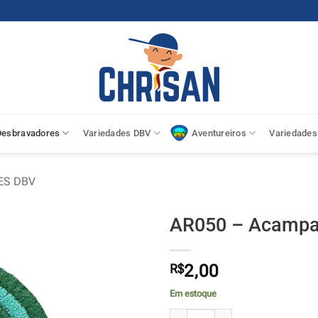
Desbravadores
Variedades DBV
Aventureiros
Variedades
ES DBV
AR050 – Acampa
R$
2,00
Em estoque
AR050 - Acampamento I quantida